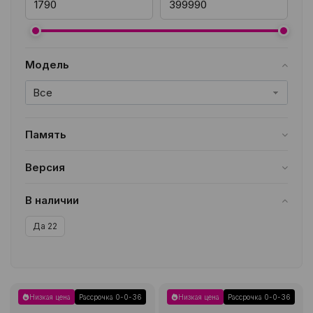
Модель
Все
Память
64GB
1
128GB
1
256GB
1
512GB
1
Версия
Все
В наличии
Да
22
Низкая цена
Рассрочка 0-0-36
Низкая цена
Рассрочка 0-0-36