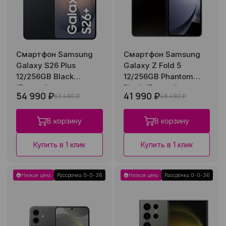
Смартфон Samsung
Смартфон Samsung
Galaxy S26 Plus
Galaxy Z Fold 5
12/256GB Black
12/256GB Phantom
(Бывший в
Black (Бывший в
54 990 ₽
41 990 ₽
63 490 ₽
48 490 ₽
употреблении)
употреблении)
В корзину
В корзину
Купить в 1 клик
Купить в 1 клик
Низкая цена
Рассрочка 0-0-36
Низкая цена
Рассрочка 0-0-36