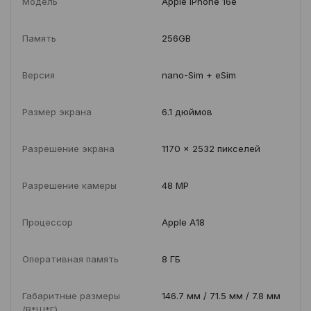
Модель
Apple iPhone 16e
Память
256GB
Версия
nano-Sim + eSim
Размер экрана
6.1 дюймов
Разрешение экрана
1170 x 2532 пикселей
Разрешение камеры
48 MP
Процессор
Apple A18
Оперативная память
8 ГБ
Габаритные размеры
146.7 мм / 71.5 мм / 7.8 мм
(В*Ш*Г)