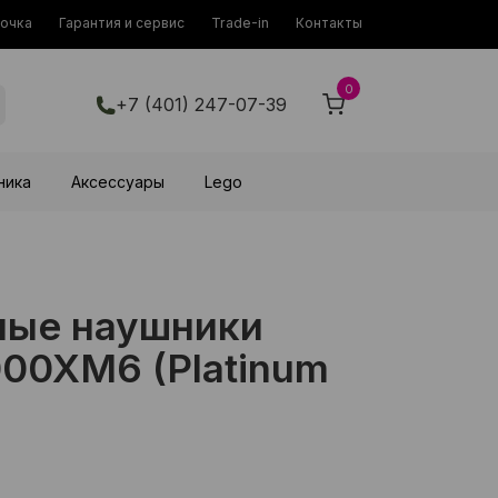
рочка
Гарантия и сервис
Trade-in
Контакты
0
+7 (401) 247-07-39
ника
Аксессуары
Lego
ные наушники
00XM6 (Platinum