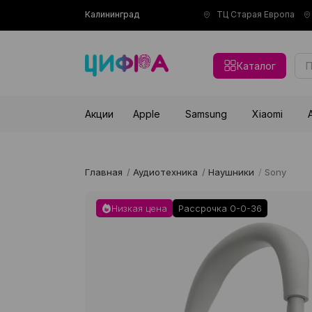
Калининград
ТЦ Старая Европа
Каталог
Акции
Apple
Samsung
Xiaomi
Главная
/
Аудиотехника
/
Наушники
/
Sony
Низкая цена
Рассрочка 0-0-36