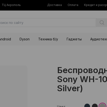
ТЦ Акрополь
Доставка
Оплата
Кредит и расс
Android
Dyson
Техника б/у
Гаджеты
Аудиотех
Беспровод
Sony WH-10
Silver)
Цвет