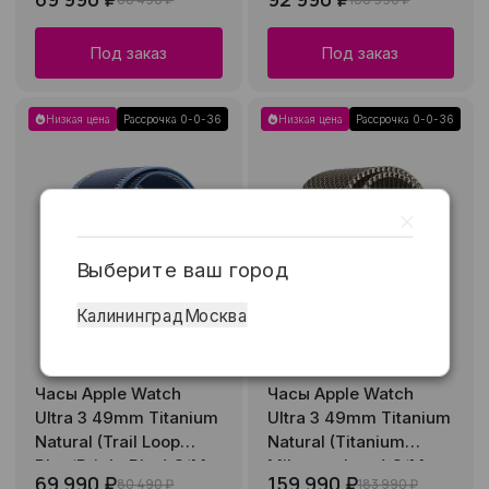
Под заказ
Под заказ
Низкая цена
Рассрочка 0-0-36
Низкая цена
Рассрочка 0-0-36
Выберите ваш город
Калининград
Москва
Часы Apple Watch
Часы Apple Watch
Ultra 3 49mm Titanium
Ultra 3 49mm Titanium
Natural (Trail Loop
Natural (Titanium
Blue/Bright Blue) S/M
Milanese Loop) S/M
69 990 ₽
159 990 ₽
80 490 ₽
183 990 ₽