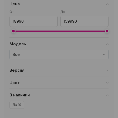
Цена
От
До
Модель
Все
Версия
Все
Цвет
Все
В наличии
Да
19