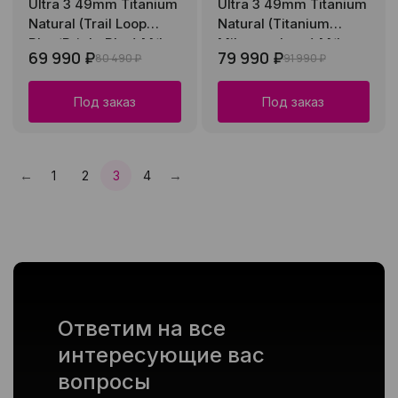
Ultra 3 49mm Titanium
Ultra 3 49mm Titanium
Natural (Trail Loop
Natural (Titanium
Blue/Bright Blue) M/L
Milanese Loop) M/L
69 990 ₽
79 990 ₽
80 490 ₽
91 990 ₽
Под заказ
Под заказ
←
→
1
2
3
4
Пред.
След.
Ответим на все
интересующие вас
вопросы