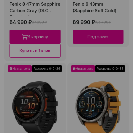
Fenix 8 47mm Sapphire
Fenix 8 43mm
Carbon Gray (DLC
(Sapphire Soft Gold)
Titanium)
84 990 ₽
89 990 ₽
97 990 ₽
103 490 ₽
В корзину
Под заказ
Купить в 1 клик
Низкая цена
Рассрочка 0-0-36
Низкая цена
Рассрочка 0-0-36