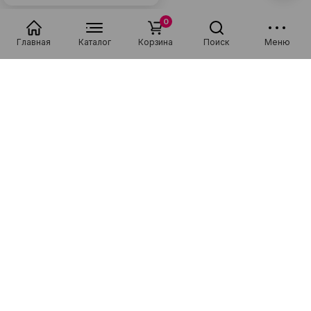
0
Главная
Каталог
Корзина
Поиск
Меню
Специализируемся на продаже новой и подержанной техники
фирм Apple, Samsung, Xiaomi, а также на ремонте смартфонов,
планшетов, ноутбуков и мелкой бытовой техники!
Каталог
Покупателям