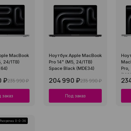
pple MacBook
Ноутбук Apple MacBook
Ноут
, 24/1TB)
Pro 14" (M5, 24/1TB)
MacB
E64)
Space Black (MDE34)
Pro,
(MG
0 ₽
204 990 ₽
23
235 990 ₽
235 990 ₽
 заказ
Под заказ
Рассрочка 0-0-36