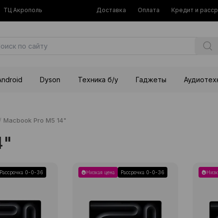
ТЦ Акрополь
Доставка
Оплата
Кредит и расс
Android
Dyson
Техника б/у
Гаджеты
Аудиотех
/
Macbook Pro M5 14"
4"
Рассрочка 0-0-36
Низкая цена
Рассрочка 0-0-36
Низк