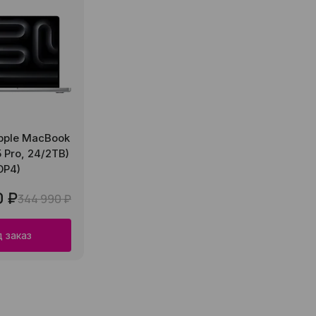
pple MacBook
5 Pro, 24/2TB)
DP4)
0 ₽
344 990 ₽
 заказ