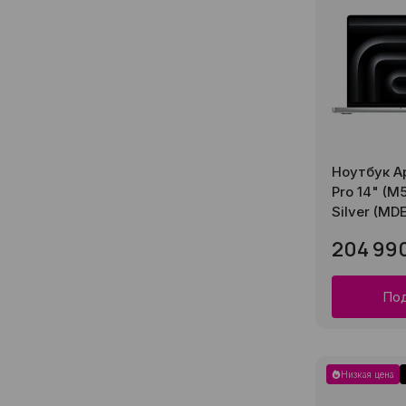
Ноутбук A
Pro 14" (M5
Silver (MD
204 99
Под
Низкая цена