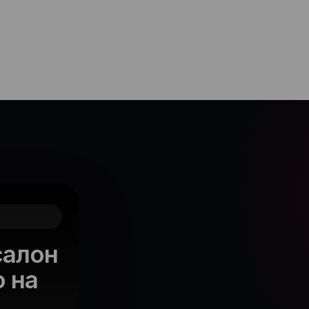
салон
о на