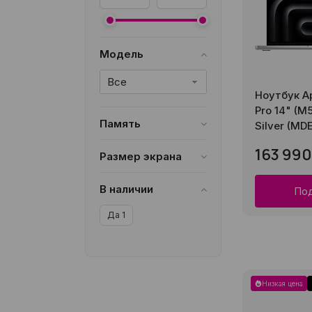
Модель
Все
Ноутбук A
Pro 14" (M
Память
Silver (MD
16/512GB
2
163 990
Размер экрана
16/1TB
2
14.2 дюймов
2
В наличии
Под
24/2TB
2
Да
1
24/1TB
3
Низкая цена