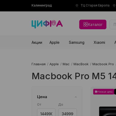
Калининград
ТЦ Старая Европа
Каталог
Акции
Apple
Samsung
Xiaomi
Главная
/
Apple
/
Mac
/
MacBook
/
Macbook Pro
Macbook Pro M5 1
Низкая цена
Цена
От
До