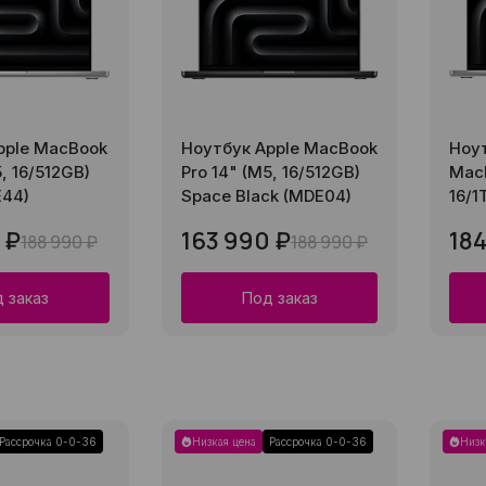
pple MacBook
Ноутбук Apple MacBook
Ноут
5, 16/512GB)
Pro 14" (M5, 16/512GB)
MacB
E44)
Space Black (MDE04)
16/1
 ₽
163 990 ₽
184
188 990 ₽
188 990 ₽
 заказ
Под заказ
Рассрочка 0-0-36
Низкая цена
Рассрочка 0-0-36
Низк