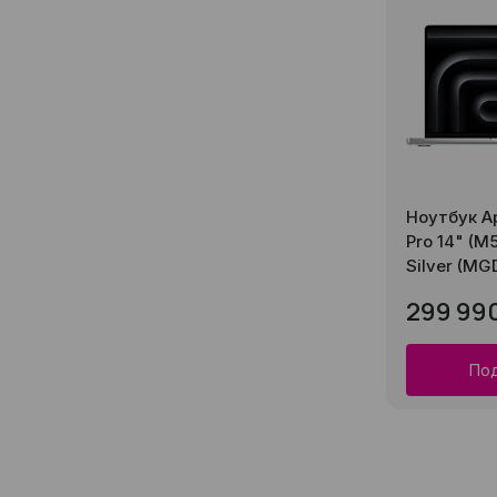
Ноутбук A
Pro 14" (M
Silver (MG
299 99
Под