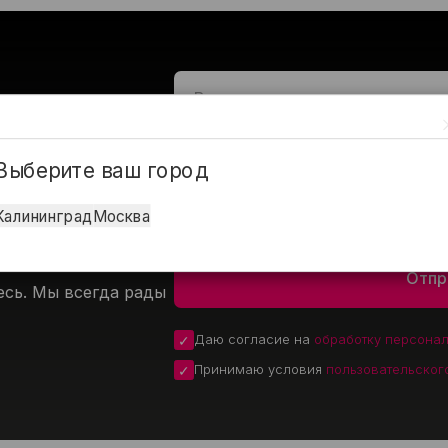
Предпочтительный способ связи
Выберите ваш город
Telegram
Звонок
Max
Калининград
Москва
есь. Мы всегда рады
Даю согласие на
обработку персона
Принимаю условия
пользовательског