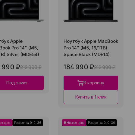
бук Apple
Ноутбук Apple MacBook
ook Pro 14" (M5,
Pro 14" (M5, 16/1TB)
TB) Silver (MDE54)
Space Black (MDE14)
 990 ₽
184 990 ₽
212 990 ₽
212 990 ₽
Под заказ
В корзину
Купить в 1 клик
ая цена
Рассрочка 0-0-36
Низкая цена
Рассрочка 0-0-36