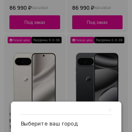
86 990 ₽
86 990 ₽
100 490 ₽
100 490 ₽
Под заказ
Под заказ
Низкая цена
Рассрочка 0-0-36
Низкая цена
Рассрочка 0-0-36
Смартфон Google
Смартфон Google
Pixel 10 Pro XL
Pixel 10 Pro XL
Выберите ваш город
16/256Gb (Porcelain)
16/256Gb (Obsidian)