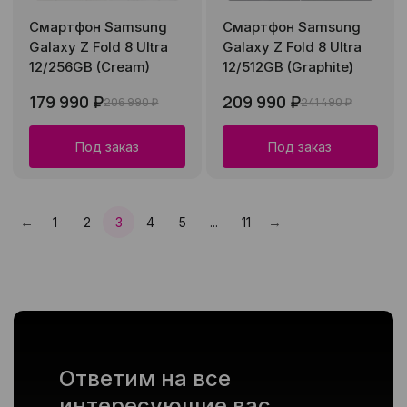
Смартфон Samsung
Смартфон Samsung
Galaxy Z Fold 8 Ultra
Galaxy Z Fold 8 Ultra
12/256GB (Cream)
12/512GB (Graphite)
179 990 ₽
209 990 ₽
206 990 ₽
241 490 ₽
Под заказ
Под заказ
←
→
1
2
3
4
5
...
11
Пред.
След.
Ответим на все
интересующие вас