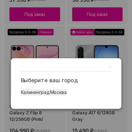
Под заказ
Под заказ
Рассрочка 0-0-36
Новинка
Низкая цена
Рассрочка 0-0-36
Выберите ваш город
Калининград
Москва
Смартфон Samsung
Смартфон Samsung
Galaxy Z Flip 8
Galaxy A17 6/128GB
12/256GB (Pink)
Gray
104 990 ₽
15 490 ₽
120 990 ₽
17 990 ₽