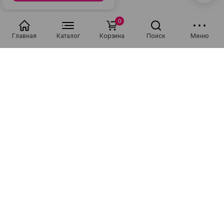
0
Главная
Каталог
Корзина
Поиск
Меню
Специализируемся на продаже новой и подержанной техники
фирм Apple, Samsung, Xiaomi, а также на ремонте смартфонов,
планшетов, ноутбуков и мелкой бытовой техники!
Каталог