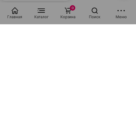
0
Главная
Каталог
Корзина
Поиск
Меню
Популярные в разделе
Низкая цена
Рассрочка 0-0-36
Низкая цена
Рассрочка 0-0-36
Новинка