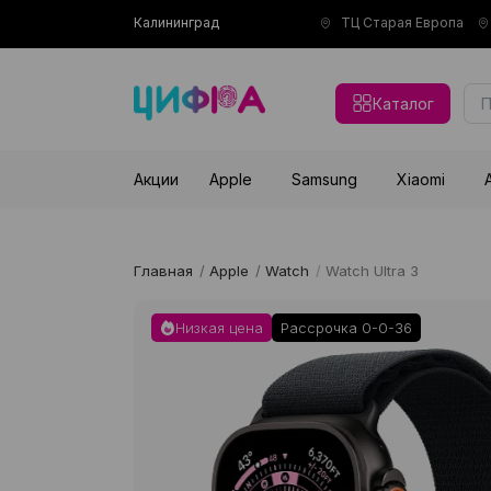
Калининград
ТЦ Старая Европа
Каталог
Акции
Apple
Samsung
Xiaomi
Главная
/
Apple
/
Watch
/
Watch Ultra 3
Низкая цена
Рассрочка 0-0-36