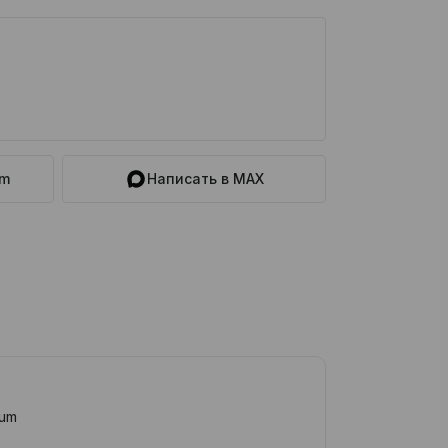
am
Написать в MAX
ium