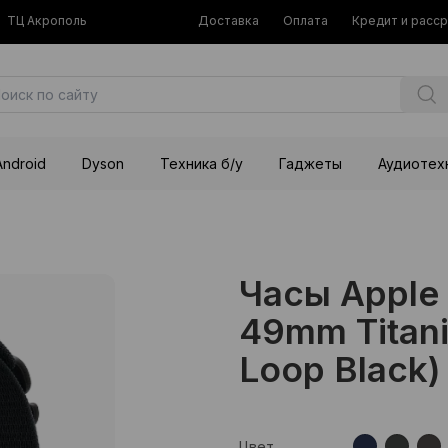
ТЦ Акрополь
Доставка
Оплата
Кредит и расс
Android
Dyson
Техника б/у
Гаджеты
Аудиотех
Часы Apple 
49mm Titani
Loop Black)
Цвет