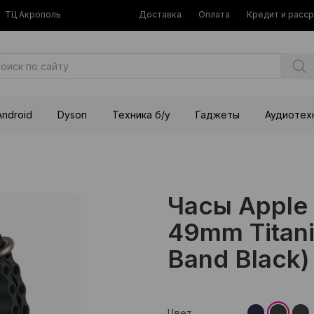
ТЦ Акрополь
Доставка
Оплата
Кредит и расс
Android
Dyson
Техника б/у
Гаджеты
Аудиотех
Часы Apple 
49mm Titani
Band Black)
Цвет