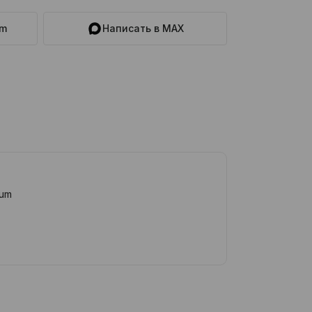
am
Написать в MAX
ium