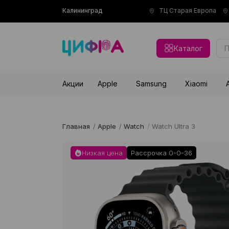
Калининград
ТЦ Старая Европа
Каталог
Акции
Apple
Samsung
Xiaomi
Главная
/
Apple
/
Watch
/
Watch Ultra 3
Низкая цена
Рассрочка 0-0-36