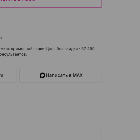
ль
мках временной акции. Цена без скидки -
57 490
онсультантов.
am
Написать в MAX