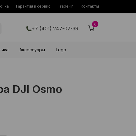
рочка
Гарантия и сервис
Trade-in
Контакты
0
+7 (401) 247-07-39
ника
Аксессуары
Lego
а DJI Osmo