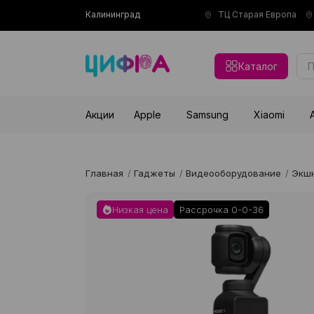
Калининград
ТЦ Старая Европа
Каталог
Акции
Apple
Samsung
Xiaomi
Главная
/
Гаджеты
/
Видеооборудование
/
Экш
Низкая цена
Рассрочка 0-0-36