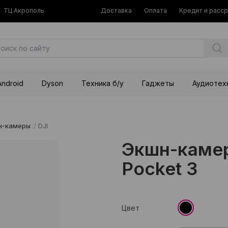
ТЦ Акрополь
Доставка
Оплата
Кредит и расс
Android
Dyson
Техника б/у
Гаджеты
Аудиотех
н-камеры
/
DJI
Экшн-камер
Pocket 3
Цвет