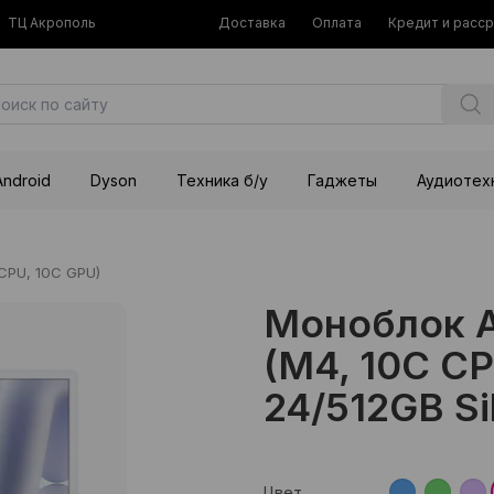
ТЦ Акрополь
Доставка
Оплата
Кредит и расс
Android
Dyson
Техника б/у
Гаджеты
Аудиотех
CPU, 10C GPU)
Моноблок A
(M4, 10C CP
24/512GB Si
Цвет