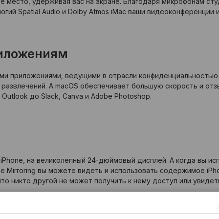
е место, удерживая вас на экране. Благодаря микрофонам сту
гий Spatial Audio и Dolby Atmos iMac ваши видеоконференции 
риложениям
ми приложениями, ведущими в отрасли конфиденциальностью 
 развлечений. А macOS обеспечивает большую скорость и отз
 Outlook до Slack, Canva и Adobe Photoshop.
в iPhone, на великолепный 24-дюймовый дисплей. А когда вы и
ne Mirroring вы можете видеть и использовать содержимое iPho
что никто другой не может получить к нему доступ или увидет