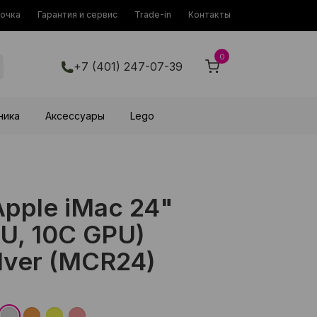
рочка
Гарантия и сервис
Trade-in
Контакты
0
+7 (401) 247-07-39
ника
Аксессуары
Lego
pple iMac 24"
U, 10C GPU)
lver (MCR24)