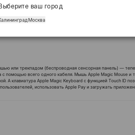
ения
Выберите ваш город
 легко, с помощью магнита, защелкивается на месте.
Калининград
Москва
 Thunderbolt 4, что расширяет возможности подключения и 
 внешних дисплеев 6K.
ышью или трекпадом (беспроводная сенсорная панель) — тепе
 с помощью всего одного кабеля. Мышь Apple Magic Mouse и 
й. А клавиатура Apple Magic Keyboard с функцией Touch ID по
пользователей, использовать Apple Pay и загружать приложен