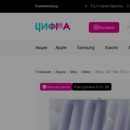
Калининград
ТЦ Старая Европа
Каталог
Акции
Apple
Samsung
Xiaomi
Главная
/
Apple
/
Mac
/
iMac
/
iMac 24" M4 (10C 
Низкая цена
Рассрочка 0-0-36