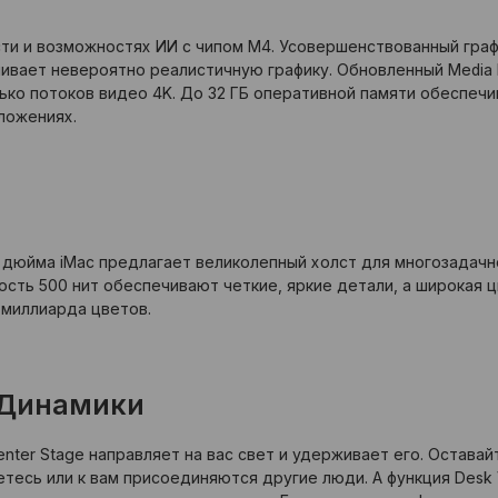
сти и возможностях ИИ с чипом M4. Усовершенствованный гра
ивает невероятно реалистичную графику. Обновленный Media 
ько потоков видео 4K. До 32 ГБ оперативной памяти обеспечи
ложениях.
 дюйма iMac предлагает великолепный холст для многозадачн
кость 500 нит обеспечивают четкие, яркие детали, а широкая 
 миллиарда цветов.
 Динамики
enter Stage направляет на вас свет и удерживает его. Остава
есь или к вам присоединяются другие люди. А функция Desk V