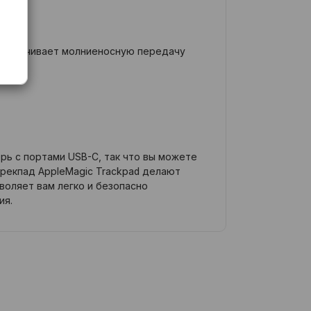
обеспечивает молниеносную передачу
рь с портами USB-C, так что вы можете
трекпад AppleMagic Trackpad делают
зволяет вам легко и безопасно
ия.