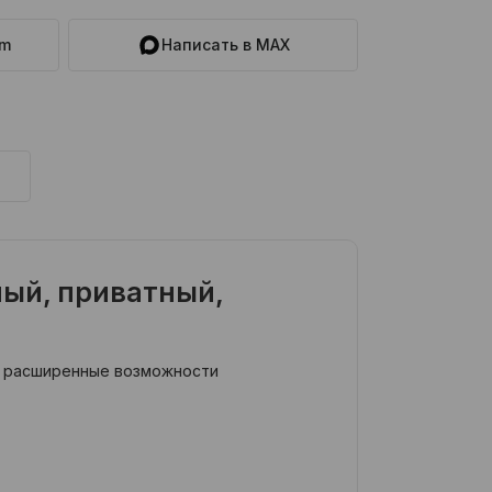
am
Написать в MAX
ный, приватный,
же расширенные возможности