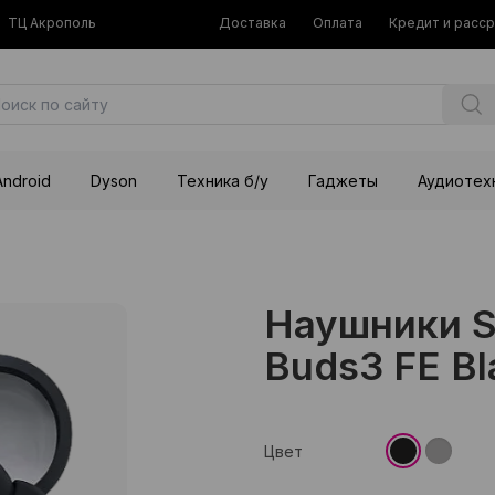
ТЦ Акрополь
Доставка
Оплата
Кредит и расс
Android
Dyson
Техника б/у
Гаджеты
Аудиотех
Наушники S
Buds3 FE Bl
Цвет