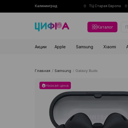
Калининград
ТЦ Старая Европа
Каталог
Акции
Apple
Samsung
Xiaomi
Главная
/
Samsung
/
Galaxy Buds
Низкая цена