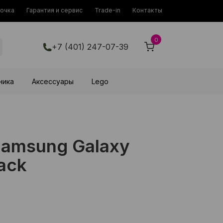
рочка
Гарантия и сервис
Trade-in
Контакты
0
+7 (401) 247-07-39
ника
Аксессуары
Lego
amsung Galaxy
ack