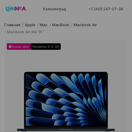
Калининград
+7 (401) 247-07-39
Главная
/
Apple
/
Mac
/
MacBook
/
Macbook Air
/
MacBook Air M4 15"
Низкая цена
Рассрочка 0-0-36