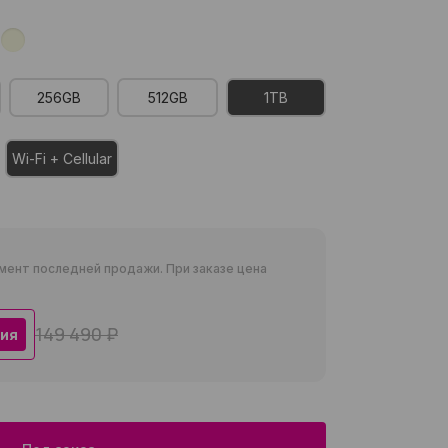
256GB
512GB
1TB
Wi-Fi + Cellular
мент последней продажи. При заказе цена
149 490 ₽
ия