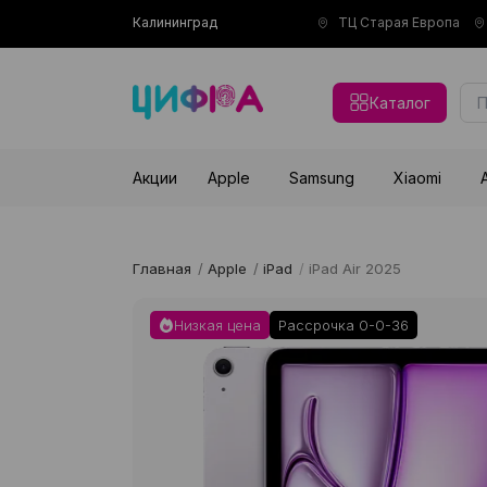
Калининград
ТЦ Старая Европа
Каталог
Акции
Apple
Samsung
Xiaomi
Главная
/
Apple
/
iPad
/
iPad Air 2025
Низкая цена
Рассрочка 0-0-36