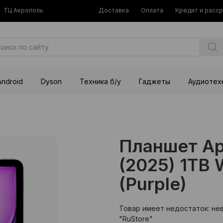
ТЦ Акрополь
Доставка
Оплата
Кредит и расс
Android
Dyson
Техника б/у
Гаджеты
Аудиотех
Планшет App
(2025) 1TB W
(Purple)
Товар имеет недостаток: не
"RuStore"