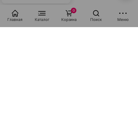
0
Главная
Каталог
Корзина
Поиск
Меню
Популярные в разделе
Низкая цена
Рассрочка 0-0-36
Низкая цена
Рассрочка 0-0-36