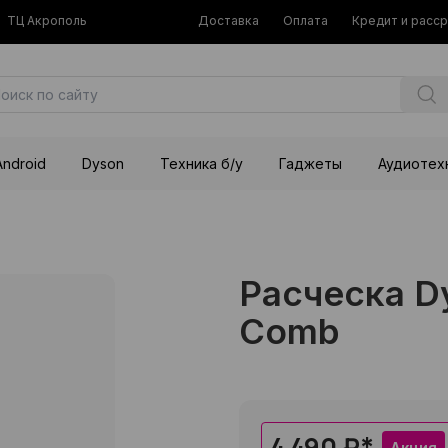
ТЦ Акрополь
Доставка
Оплата
Кредит и расс
Android
Dyson
Техника б/у
Гаджеты
Аудиотех
Расческа Dy
Comb
4 490 ₽
*
Акция