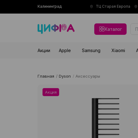
Калининград
ТЦ Старая Европа
Каталог
Акции
Apple
Samsung
Xiaomi
Главная
/
Dyson
/
Аксессуары
Акция