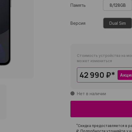
Память
8/128GB
Версия
Dual Sim
Стоимость устройства на мо
может измениться
42 990 ₽
*
Акци
Нет в наличии
*
Скидка предоставляется в ра
₽
. Подробности уточняйте у к