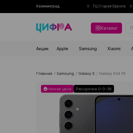
Калининград
ТЦ Старая Европа
Каталог
Акции
Apple
Samsung
Xiaomi
Главная
/
Samsung
/
Galaxy S
/
Galaxy S24 FE
Низкая цена
Рассрочка 0-0-36