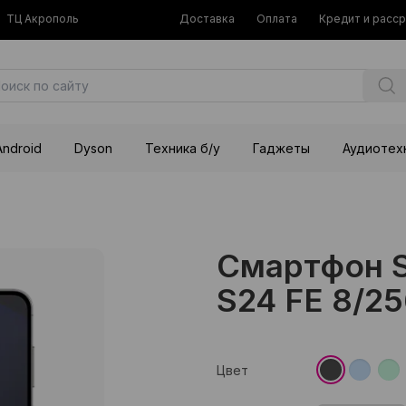
ТЦ Акрополь
Доставка
Оплата
Кредит и расс
Android
Dyson
Техника б/у
Гаджеты
Аудиотех
Смартфон S
S24 FE 8/25
Цвет