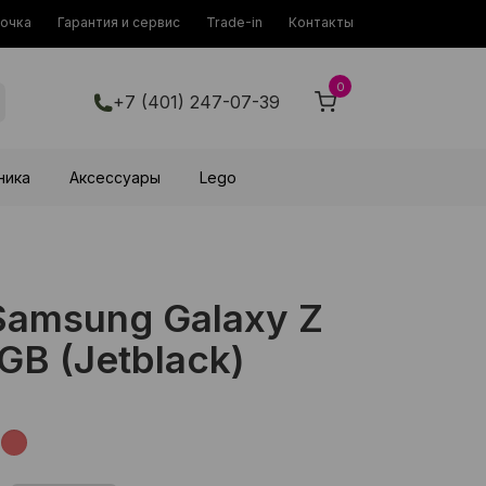
рочка
Гарантия и сервис
Trade-in
Контакты
0
+7 (401) 247-07-39
ника
Аксессуары
Lego
amsung Galaxy Z
2GB (Jetblack)