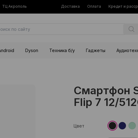
ТЦ Акрополь
Доставка
Оплата
Кредит и расс
Android
Dyson
Техника б/у
Гаджеты
Аудиотех
Смартфон S
Flip 7 12/51
Цвет