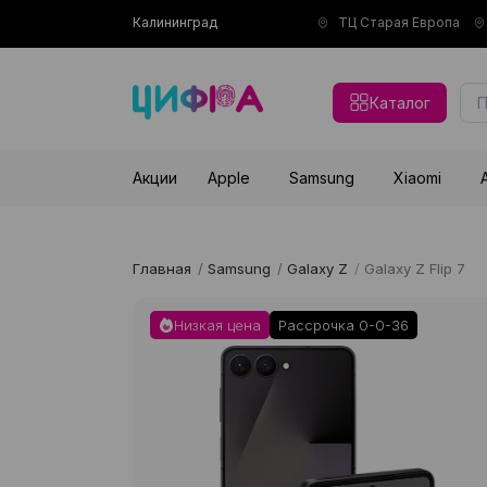
Калининград
ТЦ Старая Европа
Каталог
Акции
Apple
Samsung
Xiaomi
Главная
/
Samsung
/
Galaxy Z
/
Galaxy Z Flip 7
Низкая цена
Рассрочка 0-0-36