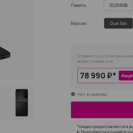
Память
12/256GB
Версия
Dual Sim
Стоимость устройства на мо
может измениться
78 990 ₽
*
Акци
Нет в наличии
*
Скидка предоставляется в ра
₽
. Подробности уточняйте у к