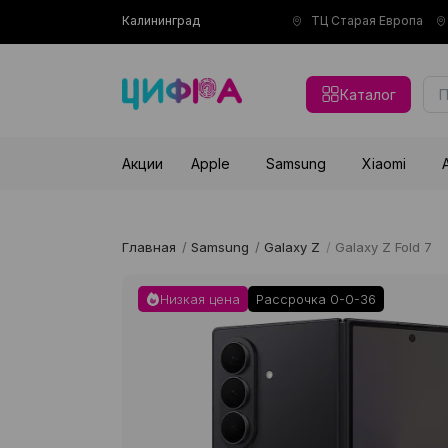
Калининград
ТЦ Старая Европа
Каталог
Акции
Apple
Samsung
Xiaomi
Главная
/
Samsung
/
Galaxy Z
/
Galaxy Z Fold 7
Низкая цена
Рассрочка 0-0-36