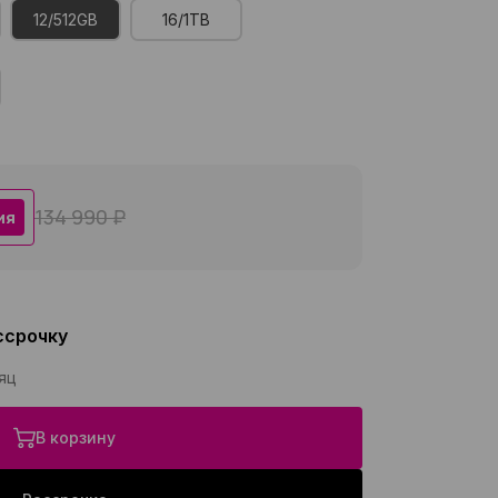
12/512GB
16/1TB
134 990 ₽
ия
ссрочку
сяц
В корзину