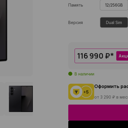
Память
12/256GB
Версия
Dual Sim
116 990 ₽
*
Акц
В наличии
Оформить ра
от 3 290 ₽ в ме