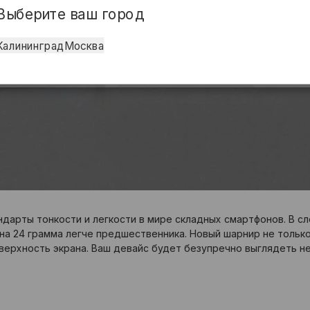
Выберите ваш город
Калининград
Москва
андарты тонкости и легкости в мире складных смартфонов. В 
— на 24 грамма легче предшественника. Новый шарнир не толь
верхность экрана. Ваш девайс будет безупречно выглядеть не