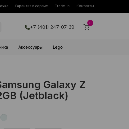
рочка
Гарантия и сервис
Trade-in
Контакты
0
+7 (401) 247-07-39
ника
Аксессуары
Lego
amsung Galaxy Z
2GB (Jetblack)