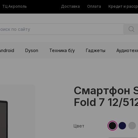
ТЦ Акрополь
Доставка
Оплата
Кредит и расс
Android
Dyson
Техника б/у
Гаджеты
Аудиотех
Смартфон S
Fold 7 12/51
Цвет