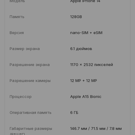
Модель
Apple iPhone 14
Память
128GB
Версия
nano-SIM + eSIM
Размер экрана
6.1 дюймов
Разрешение экрана
1170 x 2532 пикселей
Разрешение камеры
12 MP + 12 MP
Процессор
Apple A15 Bionic
Оперативная память
6 ГБ
Габаритные размеры
146.7 мм / 71.5 мм / 7.8 мм
(В*Ш*Г)