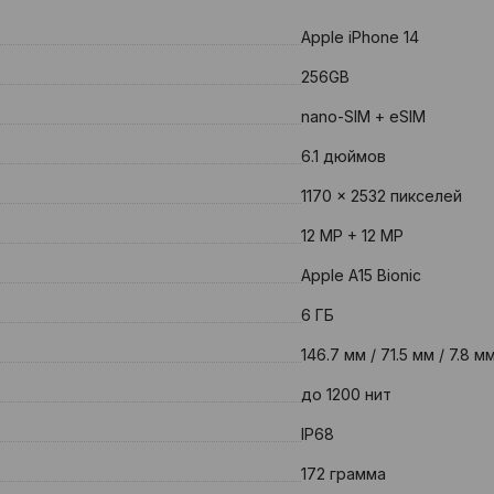
Apple iPhone 14
256GB
nano-SIM + eSIM
6.1 дюймов
1170 x 2532 пикселей
12 MP + 12 MP
Apple A15 Bionic
6 ГБ
146.7 мм / 71.5 мм / 7.8 м
до 1200 нит
IP68
172 грамма