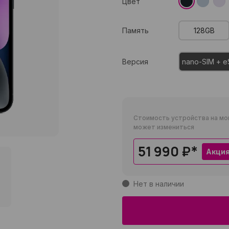
Цвет
Память
128GB
Версия
nano-SIM + e
Стоимость устройства на мо
может измениться
51 990 ₽
*
Акци
Нет в наличии