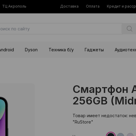
ТЦ Акрополь
Доставка
Оплата
Кредит и расс
Android
Dyson
Техника б/у
Гаджеты
Аудиотех
Смартфон A
256GB (Midn
Товар имеет недостаток: не
"RuStore"