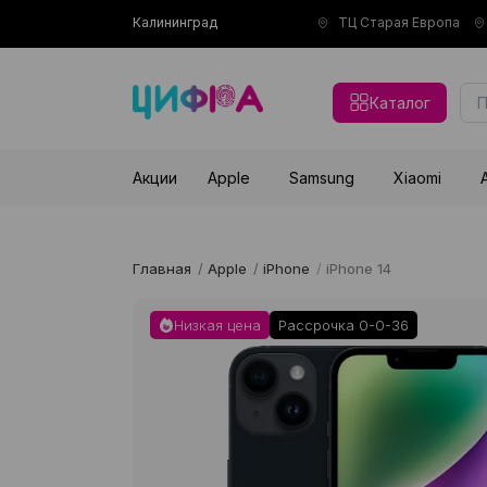
Калининград
ТЦ Старая Европа
Каталог
Акции
Apple
Samsung
Xiaomi
Главная
/
Apple
/
iPhone
/
iPhone 14
Низкая цена
Рассрочка 0-0-36