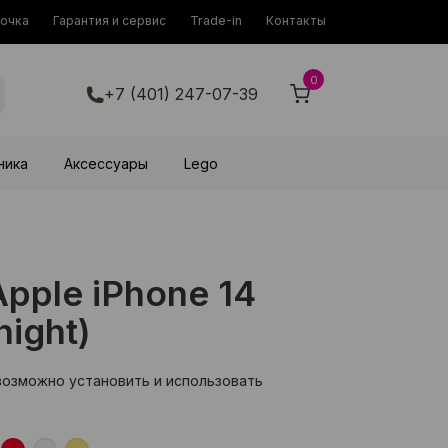
рочка
Гарантия и сервис
Trade-in
Контакты
0
+7 (401) 247-07-39
ника
Аксессуары
Lego
pple iPhone 14
ight)
возможно установить и использовать