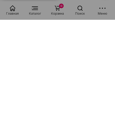
0
Главная
Каталог
Корзина
Поиск
Меню
С этим товаром
покупают
Низкая цена
Рассрочка 0-0-36
Низкая цена
Рассрочка 0-0-36