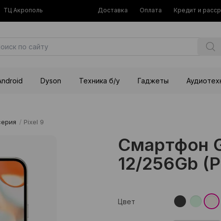
ТЦ Акрополь
Доставка
Оплата
Кредит и расс
Android
Dyson
Техника б/у
Гаджеты
Аудиотех
серия
/
Pixel 9
Смартфон Go
12/256Gb (P
Цвет