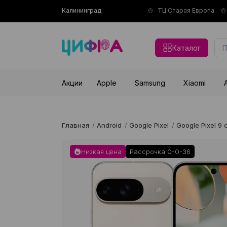
Калининград
ТЦ Старая Европа
Каталог
Акции
Apple
Samsung
Xiaomi
Главная
/
Android
/
Google Pixel
/
Google Pixel 9 
Низкая цена
Рассрочка 0-0-36