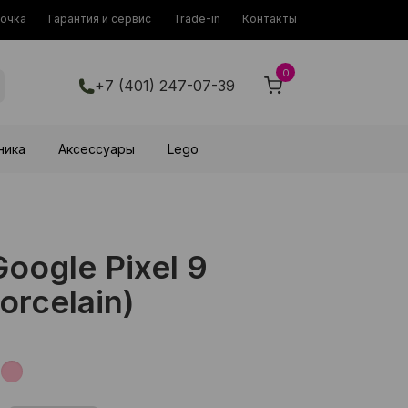
рочка
Гарантия и сервис
Trade-in
Контакты
0
+7 (401) 247-07-39
ника
Аксессуары
Lego
ogle Pixel 9
orcelain)