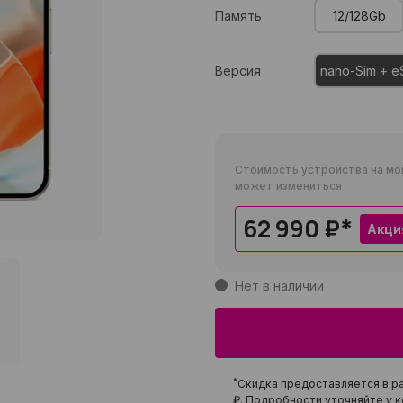
Память
12/128Gb
Версия
nano-Sim + e
Стоимость устройства на мо
может измениться
62 990 ₽
*
Акци
Нет в наличии
*
Скидка предоставляется в ра
₽
. Подробности уточняйте у к