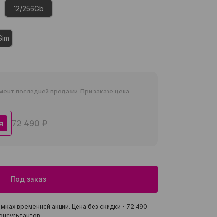
12/256Gb
Sim
мент последней продажи. При заказе цена
72 490 ₽
я
Под заказ
мках временной акции. Цена без скидки -
72 490
онсультантов.