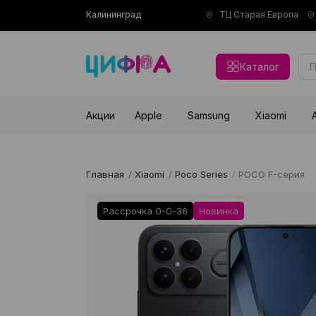
Калининград
ТЦ Старая Европа
Каталог
Акции
Apple
Samsung
Xiaomi
Главная
/
Xiaomi
/
Poco Series
/
POCO F-серия
Рассрочка 0-0-36
Новинка