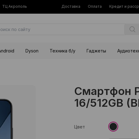
ТЦ Акрополь
Доставка
Оплата
Кредит и расс
Android
Dyson
Техника б/у
Гаджеты
Аудиотех
Смартфон P
16/512GB (B
Цвет