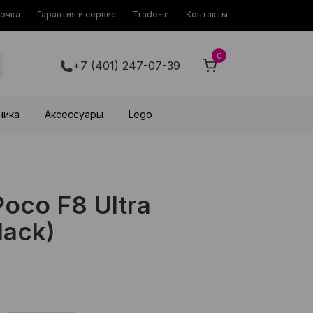
рочка
Гарантия и сервис
Trade-in
Контакты
0
+7 (401) 247-07-39
ника
Аксессуары
Lego
oco F8 Ultra
lack)