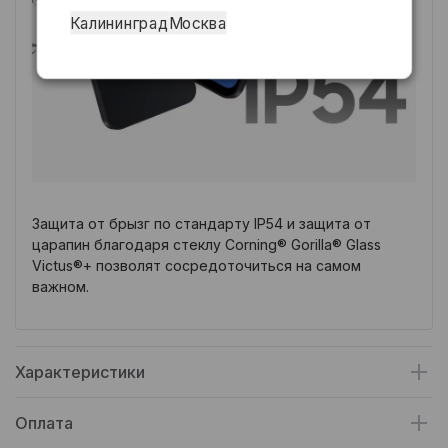
Калининград
Москва
Защита от брызг по стандарту IP54 и защита от
царапин благодаря стеклу Corning® Gorilla® Glass
Victus®+ позволят сосредоточиться на самом
важном.
Характеристики
Оплата