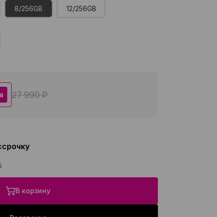
8/256GB
12/256GB
27 990 ₽
я
ссрочку
ц
В корзину