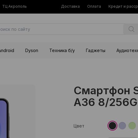
ТЦ Акрополь
Доставка
Оплата
Кредит и расс
Android
Dyson
Техника б/у
Гаджеты
Аудиотех
Смартфон S
A36 8/256G
Цвет