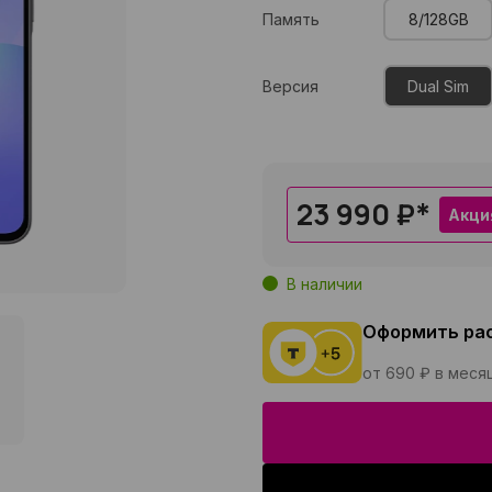
Память
8/128GB
Версия
Dual Sim
23 990 ₽
*
Акци
В наличии
Оформить ра
от 690 ₽ в меся