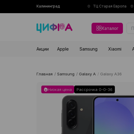
Калининград
ТЦ Старая Европа
Каталог
Акции
Apple
Samsung
Xiaomi
Главная
/
Samsung
/
Galaxy A
/
Galaxy A36
Низкая цена
Рассрочка 0-0-36