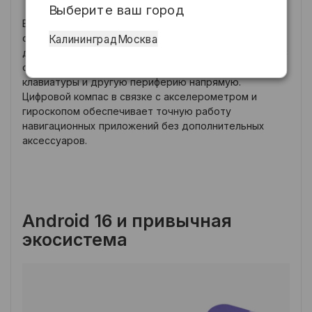
Выберите ваш город
Встроенный NFC-чип позволяет расплачиваться
Калининград
Москва
смартфоном у терминала — быстро и без лишних
действий. Поддержка USB OTG через разъём Type-C
открывает возможность подключать флешки,
клавиатуры и другую периферию напрямую.
Цифровой компас в связке с акселерометром и
гироскопом обеспечивает точную работу
навигационных приложений без дополнительных
аксессуаров.
Android 16 и привычная
экосистема