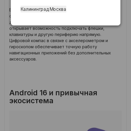
Калининград
Москва
Встроенный NFC-чип позволяет расплачиваться
смартфоном у терминала — быстро и без лишних
действий. Поддержка USB OTG через разъём Type-C
открывает возможность подключать флешки,
клавиатуры и другую периферию напрямую.
Цифровой компас в связке с акселерометром и
гироскопом обеспечивает точную работу
навигационных приложений без дополнительных
аксессуаров.
Android 16 и привычная
экосистема