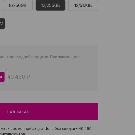
8/256GB
12/256GB
12/512GB
IM
мент последней продажи. При заказе цена
40 490 ₽
я
Под заказ
мках временной акции. Цена без скидки -
40 490
онсультантов.