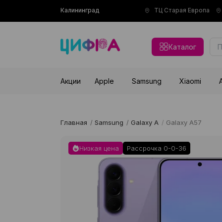
Калининград
ТЦ Старая Европа
Каталог
Акции
Apple
Samsung
Xiaomi
Главная
/
Samsung
/
Galaxy A
/
Galaxy A57
Низкая цена
Рассрочка 0-0-36