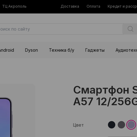
ТЦ Акрополь
Доставка
Оплата
Кредит и расс
Android
Dyson
Техника б/у
Гаджеты
Аудиотех
Смартфон S
A57 12/256
Цвет