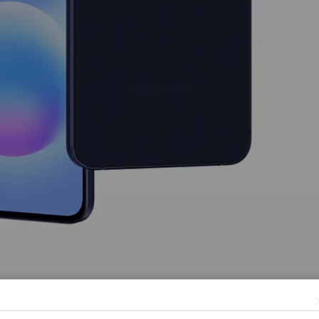
дюймовым Super AMOLED дисплеем, тройной камерой, процессо