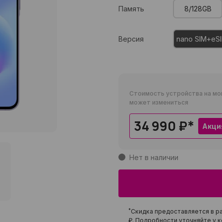
Память
8/128GB
Версия
nano SIM+eS
Стоимость устройства на мо
может измениться
34 990 ₽
*
Акци
Нет в наличии
*
Скидка предоставляется в ра
₽
. Подробности уточняйте у к