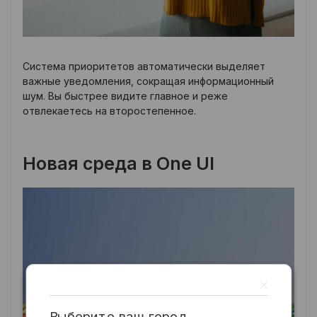
Система приоритетов автоматически выделяет
важные уведомления, сокращая информационный
шум. Вы быстрее видите главное и реже
отвлекаетесь на второстепенное.
Новая среда в One UI
Выберите ваш город