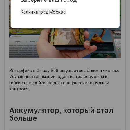
Калининград
Москва
Интерфейс в Galaxy S26 ощущается лёгким и чистым.
Улучшенные анимации, адаптивные элементы и
гибкие настройки создают ощущение порядка и
контроля.
Аккумулятор, который стал
больше