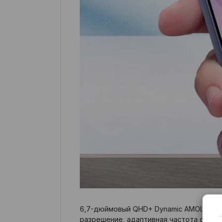
6,7-дюймовый QHD+ Dynamic AMOLED 2X 
разрешение, адаптивная частота обнов