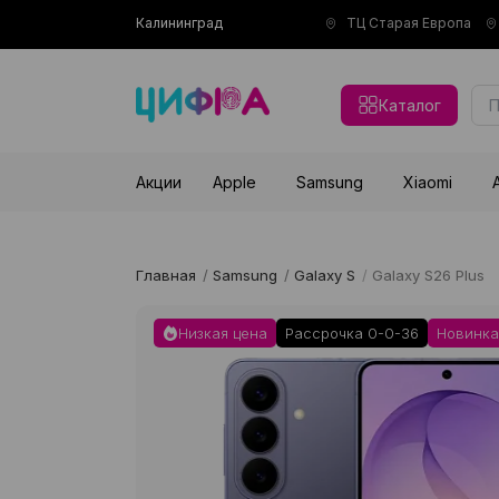
Калининград
ТЦ Старая Европа
Каталог
Акции
Apple
Samsung
Xiaomi
Главная
/
Samsung
/
Galaxy S
/
Galaxy S26 Plus
Низкая цена
Рассрочка 0-0-36
Новинка