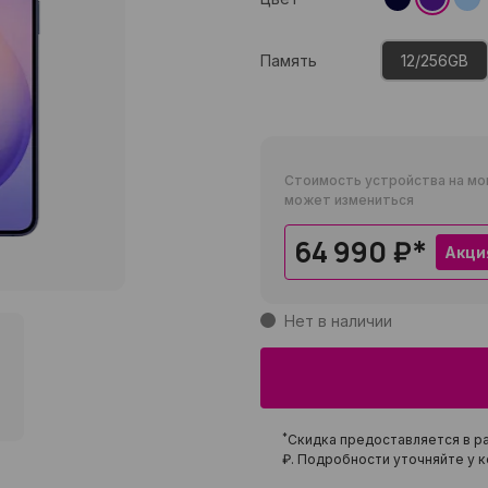
Память
12/256GB
Стоимость устройства на мо
может измениться
64 990 ₽
*
Акци
Нет в наличии
*
Скидка предоставляется в ра
₽
. Подробности уточняйте у к