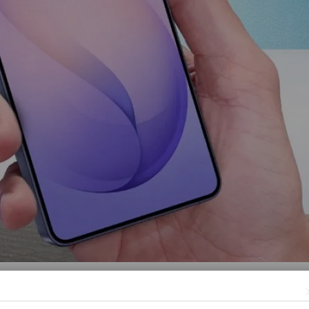
— это формат, который одинаково хорошо подходит и для ра
ления до 120 Гц и точная цветопередача делают экран комфо