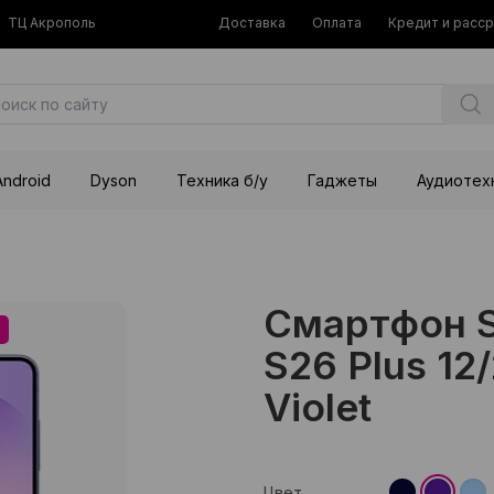
ТЦ Акрополь
Доставка
Оплата
Кредит и расс
Android
Dyson
Техника б/у
Гаджеты
Аудиотех
Смартфон S
S26 Plus 12
Violet
Цвет