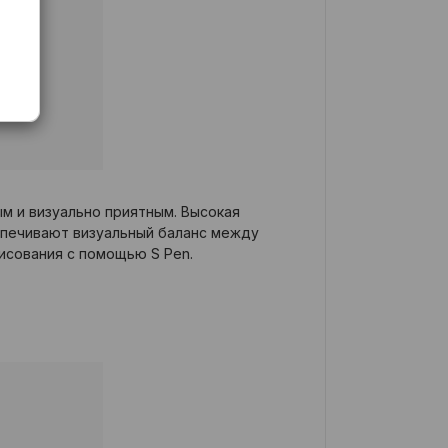
м и визуально приятным. Высокая
еспечивают визуальный баланс между
исования с помощью S Pen.