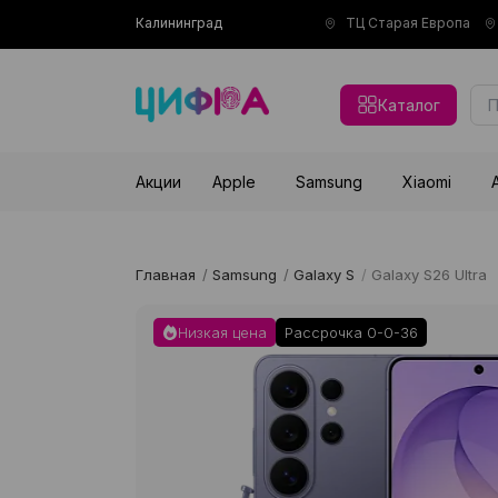
Калининград
ТЦ Старая Европа
Каталог
Акции
Apple
Samsung
Xiaomi
Главная
/
Samsung
/
Galaxy S
/
Galaxy S26 Ultra
Низкая цена
Рассрочка 0-0-36