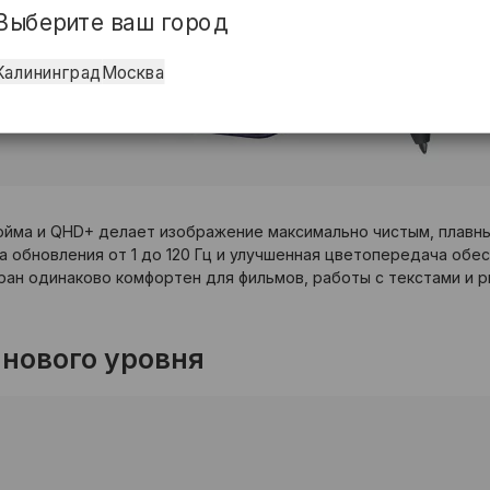
Выберите ваш город
Калининград
Москва
юйма и QHD+ делает изображение максимально чистым, плавны
та обновления от 1 до 120 Гц и улучшенная цветопередача об
ан одинаково комфортен для фильмов, работы с текстами и р
нового уровня