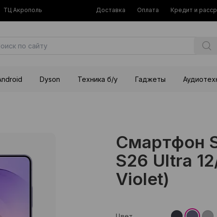
ТЦ Акрополь
Доставка
Оплата
Кредит и расс
Android
Dyson
Техника б/у
Гаджеты
Аудиотех
Смартфон S
S26 Ultra 1
Violet)
Цвет