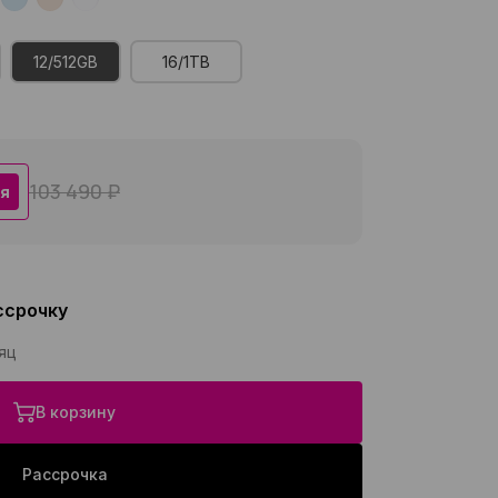
12/512GB
16/1TB
103 490 ₽
я
ссрочку
сяц
В корзину
Рассрочка