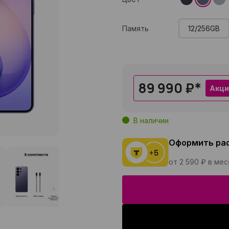
Память
12/256GB
89 990 ₽
*
Акци
В наличии
Оформить ра
от 2 590 ₽ в ме