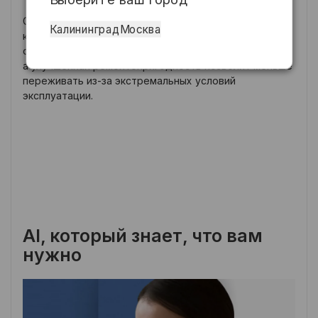
Galaxy Z Fold7 защищён по стандарту IP48. Прочный
Калининград
Москва
корпус из алюминия и усиленный шарнир
обеспечивают долговечность устройства,
а улучшенная ремонтопригодность позволит меньше
переживать из-за экстремальных условий
эксплуатации.
AI, который знает, что вам
нужно