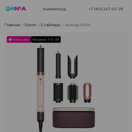
Калининград
+7 (401) 247-07-39
Главная
/
Dyson
/
Стайлеры
/
Airwrap HS09
Низкая цена
Рассрочка 0-0-36