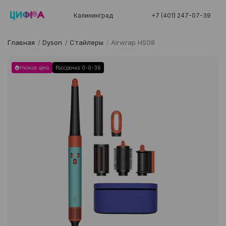
Калининград
+7 (401) 247-07-39
Главная
/
Dyson
/
Стайлеры
/
Airwrap HS08
Низкая цена
Рассрочка 0-0-36