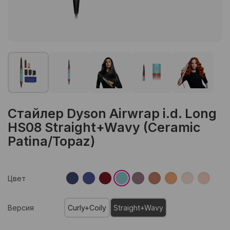
Стайлер Dyson Airwrap i.d. Long
HS08 Straight+Wavy (Ceramic
Patina/Topaz)
Цвет
Версия
Curly+Coily
Straight+Wavy