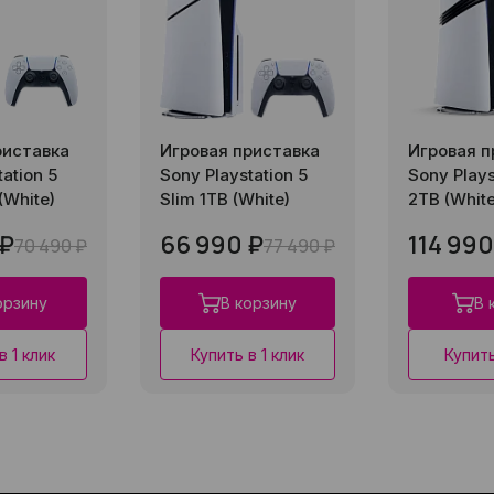
риставка
Игровая приставка
Игровая п
ation 5
Sony Playstation 5
Sony Plays
 (White)
Slim 1TB (White)
2TB (White
 ₽
66 990 ₽
114 990
70 490 ₽
77 490 ₽
орзину
В корзину
В 
в 1 клик
Купить в 1 клик
Купить