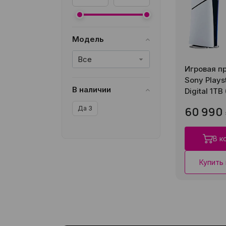
Модель
Все
Игровая п
Sony Playst
В наличии
Digital 1TB
Да
3
60 990
В к
Купить 