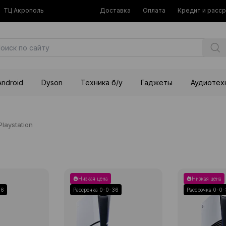
ТЦ Акрополь
Доставка
Оплата
Кредит и расс
Android
Dyson
Техника б/у
Гаджеты
Аудиотех
Playstation
Низкая цена
Низкая цена
36
Рассрочка 0-0-36
Рассрочка 0-0