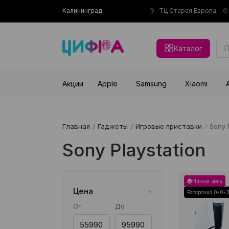
Калининград
ТЦ Старая Европа
Каталог
Акции
Apple
Samsung
Xiaomi
Главная
/
Гаджеты
/
Игровые приставки
/
Sony 
Sony Playstation
Низкая цена
Цена
Рассрочка 0-0-
От
До