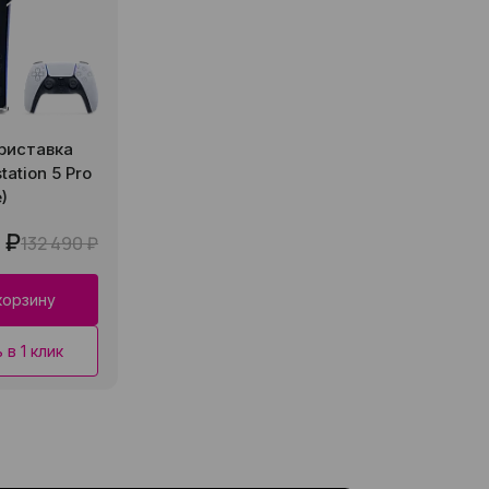
риставка
tation 5 Pro
)
 ₽
132 490 ₽
корзину
 в 1 клик