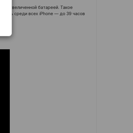
ой и увеличенной батареей. Такое
ость среди всех iPhone — до 39 часов