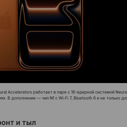
ural Accelerators работает в паре с 16-ядерной системой Neur
х. В дополнение — чип N1 с Wi-Fi 7, Bluetooth 6 и не только 
онт и тыл