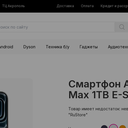
ТЦ Акрополь
Доставка
Оплата
Кредит и расс
Android
Dyson
Техника б/у
Гаджеты
Аудиотех
Смартфон Ap
Max 1TB E-Si
Товар имеет недостаток: не
"RuStore"