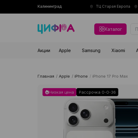
Калининград
ТЦ Старая Европа
Каталог
Акции
Apple
Samsung
Xiaomi
Главная
/
Apple
/
iPhone
/
iPhone 17 Pro Max
Низкая цена
Рассрочка 0-0-36