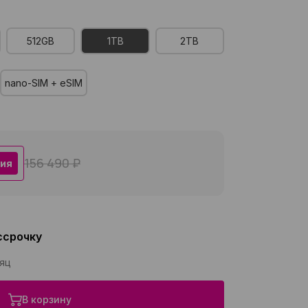
512GB
1TB
2TB
nano-SIM + eSIM
156 490 ₽
ия
ссрочку
сяц
В корзину