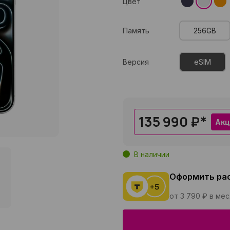
Цвет
Память
256GB
Версия
eSIM
135 990 ₽
*
Акц
В наличии
Оформить ра
от 3 790 ₽ в ме