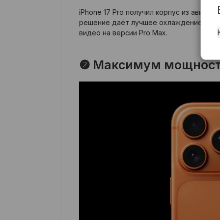
iPhone 17 Pro получил корпус из авиац
решение даёт лучшее охлаждение, выс
видео на версии Pro Max.
❷ Максимум мощности