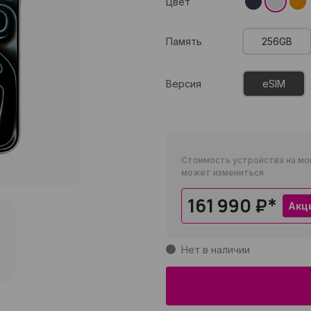
Цвет
Память
256GB
Версия
eSIM
Стоимость устройства на мо
может измениться
161 990 ₽
*
Акц
Нет в наличии