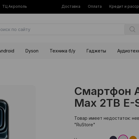
ТЦ Акрополь
Доставка
Оплата
Кредит и расс
Android
Dyson
Техника б/у
Гаджеты
Аудиотех
Смартфон Ap
Max 2TB E-S
Товар имеет недостаток: не
"RuStore"