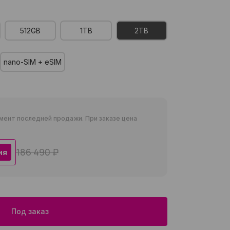
512GB
1TB
2TB
nano-SIM + eSIM
мент последней продажи. При заказе цена
186 490 ₽
ия
Под заказ