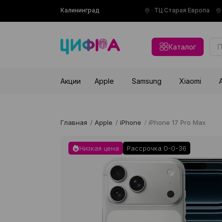
Калининград
ТЦ Старая Европа
Каталог
Акции
Apple
Samsung
Xiaomi
Главная
/
Apple
/
iPhone
/
iPhone 17 Pro Max
Низкая цена
Рассрочка 0-0-36