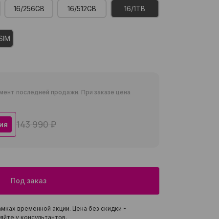
16/256GB
16/512GB
16/1TB
SIM
мент последней продажи. При заказе цена
143 990 ₽
ия
Под заказ
мках временной акции. Цена без скидки -
яйте у консультантов.