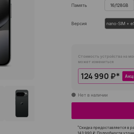
Память
16/128GB
Версия
nano-SIM + e
Стоимость устройства на мо
может измениться
124 990 ₽
*
Акц
Нет в наличии
*
Скидка предоставляется в ра
143 990 ₽
. Подробности уточн