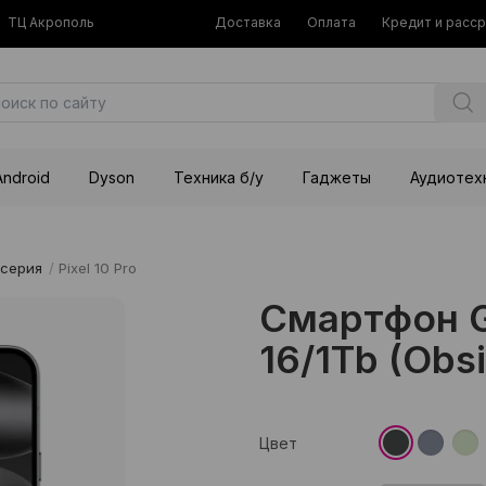
ТЦ Акрополь
Доставка
Оплата
Кредит и расс
Android
Dyson
Техника б/у
Гаджеты
Аудиотех
 серия
/
Pixel 10 Pro
Смартфон Go
16/1Tb (Obsi
Цвет