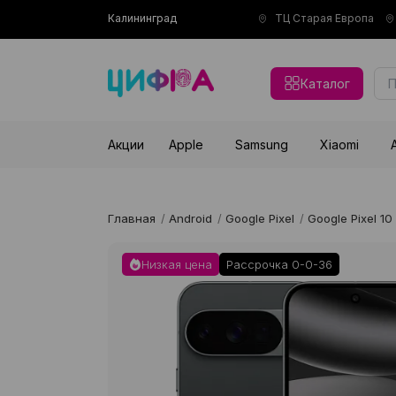
Калининград
ТЦ Старая Европа
Каталог
Акции
Apple
Samsung
Xiaomi
Главная
/
Android
/
Google Pixel
/
Google Pixel 10
Низкая цена
Рассрочка 0-0-36