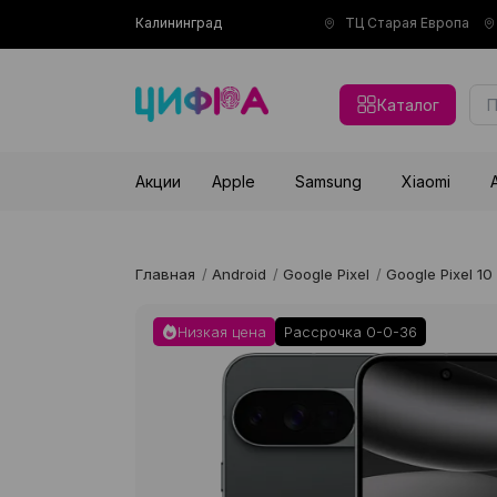
Калининград
ТЦ Старая Европа
Каталог
Акции
Apple
Samsung
Xiaomi
Главная
/
Android
/
Google Pixel
/
Google Pixel 10
Низкая цена
Рассрочка 0-0-36