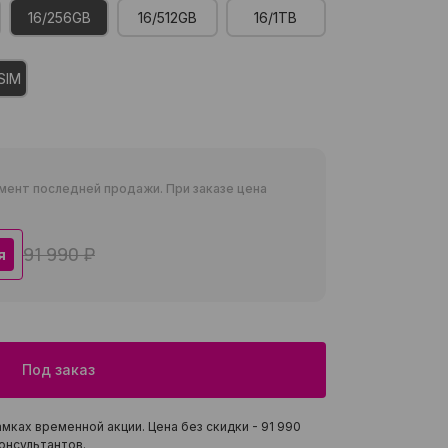
16/256GB
16/512GB
16/1TB
SIM
мент последней продажи. При заказе цена
91 990 ₽
я
Под заказ
мках временной акции. Цена без скидки -
91 990
онсультантов.