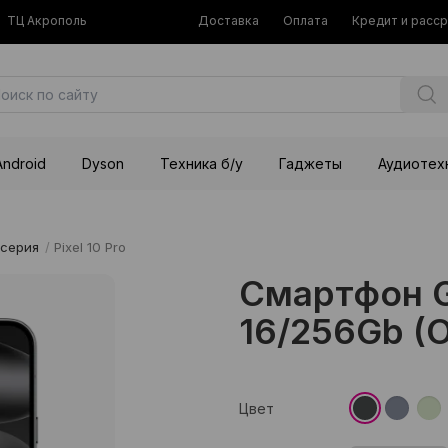
ТЦ Акрополь
Доставка
Оплата
Кредит и расс
Android
Dyson
Техника б/у
Гаджеты
Аудиотех
 серия
/
Pixel 10 Pro
Смартфон Go
16/256Gb (O
Цвет