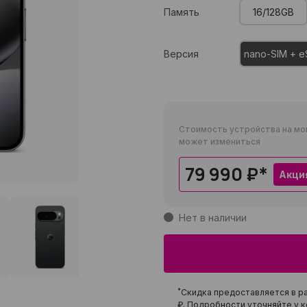
Память
16/128GB
Версия
nano-SIM + e
Стоимость устройства на мо
может измениться
79 990 ₽
*
Акци
Нет в наличии
*
Скидка предоставляется в ра
₽
. Подробности уточняйте у к