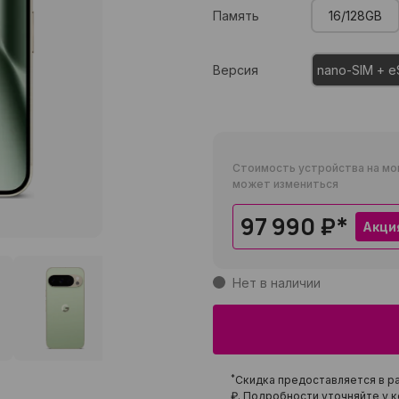
Память
16/128GB
Версия
nano-SIM + e
Стоимость устройства на мо
может измениться
97 990 ₽
*
Акци
Нет в наличии
*
Скидка предоставляется в ра
₽
. Подробности уточняйте у к