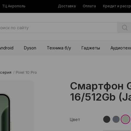
ТЦ Акрополь
Доставка
Оплата
Кредит и расс
Android
Dyson
Техника б/у
Гаджеты
Аудиотех
 серия
/
Pixel 10 Pro
Смартфон Go
16/512Gb (J
Цвет