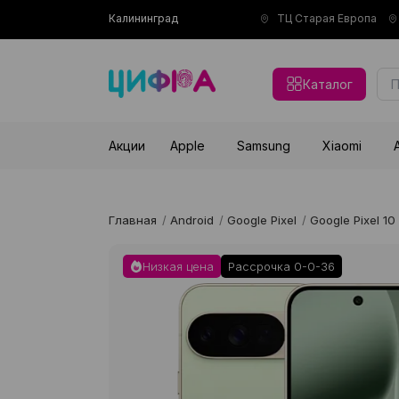
Калининград
ТЦ Старая Европа
Каталог
Акции
Apple
Samsung
Xiaomi
Главная
/
Android
/
Google Pixel
/
Google Pixel 10
Низкая цена
Рассрочка 0-0-36