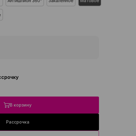
Антишпион 360°
Закалённое
Матовое
е
ссрочку
В корзину
Рассрочка