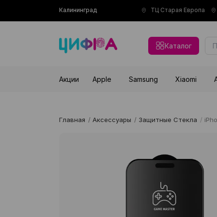
Калининград
ТЦ Старая Европа
Каталог
Акции
Apple
Samsung
Xiaomi
Главная
/
Аксессуары
/
Защитные Стекла
/
iPh