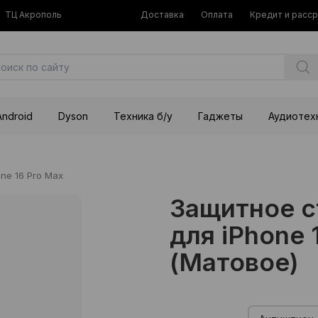
ТЦ Акрополь
Доставка
Оплата
Кредит и расс
Android
Dyson
Техника б/у
Гаджеты
Аудиотех
one 16 Pro Max
Защитное 
для iPhone 
(Матовое)