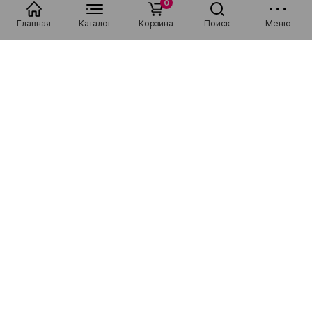
0
Главная
Каталог
Корзина
Поиск
Меню
Популярные в разделе
Низкая цена
Рассрочка 0-0-36
Низкая цена
Рассрочка 0-0-36