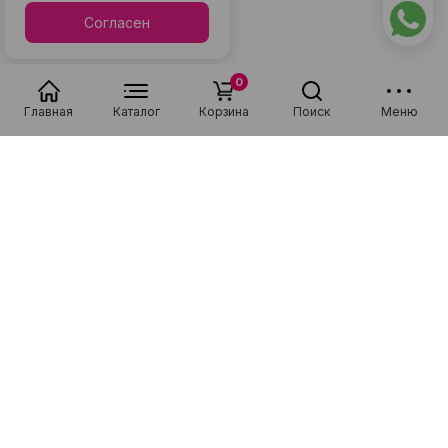
Согласен
0
Главная
Каталог
Корзина
Поиск
Меню
Специализируемся на продаже новой и подержанной техники
фирм Apple, Samsung, Xiaomi, а также на ремонте смартфонов,
планшетов, ноутбуков и мелкой бытовой техники!
Каталог