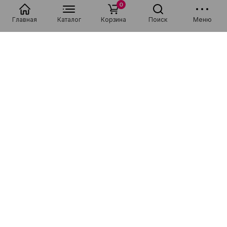
0
Главная
Каталог
Корзина
Поиск
Меню
Популярные в разделе
Низкая цена
Рассрочка 0-0-36
Низкая цена
Рассрочка 0-0-36