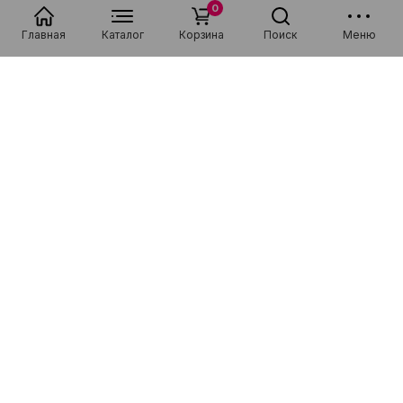
0
Главная
Каталог
Корзина
Поиск
Меню
Популярные в разделе
Низкая цена
Рассрочка 0-0-36
Низкая цена
Рассрочка 0-0-36